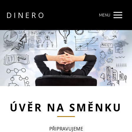
D I N E R O
MENU
ÚVĚR NA SMĚNKU
PŘIPRAVUJEME