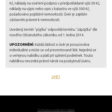
Kč, náklady na ověření podpisů v předpokládané výši 30 Kč,
náklady na výpis nebo opis z katastru ve výši 300 Kč,
požadováno pojištění nemovitosti. Úvěr je zajištěn
zástavním právem k nemovitosti.
Uvedený termín "půjčka" odpovídá termínu "zápůjčka" dle
nového Občanského zákoníku od 1. ledna 2014.
UPOZORNĚNÍ:
Každá žádost o úvěr je posuzována
individuálně a může se od prezentované lišit. Nejedná se
o veřejnou nabídku a platí při splnění podmínek. Touto
nabídkou nevzniká právní nárok na poskytnutí úvěru.
ZPĚT
Ochrana osobních údajů