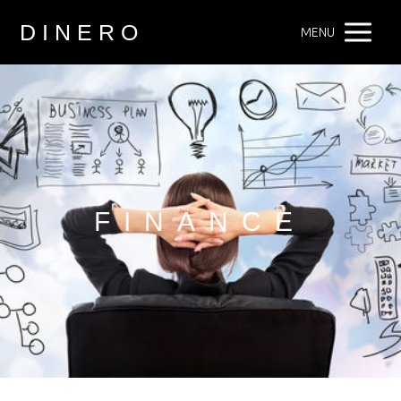
D I N E R O
MENU
FINANCE