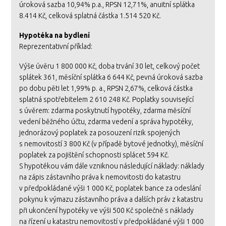
úroková sazba 10,94% p.a., RPSN 12,71%, anuitní splátka
8.414 Kč, celková splatná částka 1.514 520 Kč.
Hypotéka na bydlení
Reprezentativní příklad:
Výše úvěru 1 800 000 Kč, doba trvání 30 let, celkový počet
splátek 361, měsíční splátka 6 644 Kč, pevná úroková sazba
po dobu pěti let 1,99% p. a., RPSN 2,67%, celková částka
splatná spotřebitelem 2 610 248 Kč. Poplatky související
s úvěrem: zdarma poskytnutí hypotéky, zdarma měsíční
vedení běžného účtu, zdarma vedení a správa hypotéky,
jednorázový poplatek za posouzení rizik spojených
s nemovitostí 3 800 Kč (v případě bytové jednotky), měsíční
poplatek za pojištění schopnosti splácet 594 Kč.
S hypotékou vám dále vzniknou následující náklady: náklady
na zápis zástavního práva k nemovitosti do katastru
v předpokládané výši 1 000 Kč, poplatek bance za odeslání
pokynu k výmazu zástavního práva a dalších práv z katastru
při ukončení hypotéky ve výši 500 Kč společně s náklady
na řízení u katastru nemovitostí v předpokládané výši 1 000