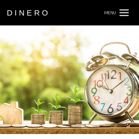
D I N E R O
MENU